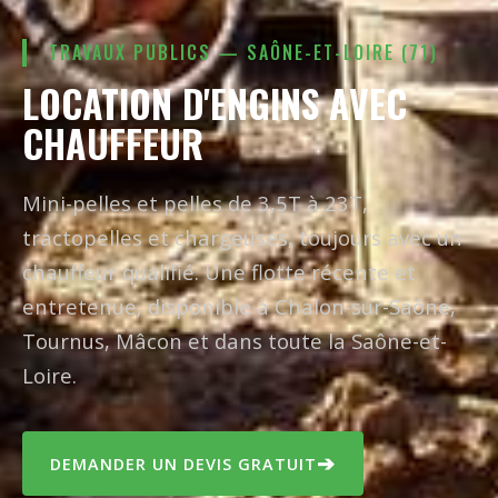
TRAVAUX PUBLICS — SAÔNE-ET-LOIRE (71)
LOCATION D'ENGINS AVEC
CHAUFFEUR
Mini-pelles et pelles de 3,5T à 23T,
tractopelles et chargeuses, toujours avec un
chauffeur qualifié. Une flotte récente et
entretenue, disponible à Chalon-sur-Saône,
Tournus, Mâcon et dans toute la Saône-et-
Loire.
➔
DEMANDER UN DEVIS GRATUIT